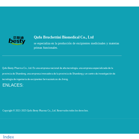
Qufu Bruchettini Biomedical Co., Ltd
se especializa en la producción de excipientes medicinales y materias
primas funcionales.
Qufu Besty Pharma Co., Ltd. Es una empresa nacional de alta tecnología, una empresa especializada de la
provincia de Shandong, una empresa innovadora de la provincia de Shandong y un centro de investigación de
tecnología de ingeniería de excipientes farmacéuticos de Jining.
ENLACES:
Copyright © 2021-2025 Qufu Besty Pharma Co., Ltd.
Reservados todos los derechos.
Index