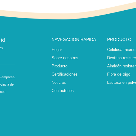
NAVEGACION RAPIDA
PRODUCTO
Ltd
es
Hogar
Celulosa microcr
Sobre nosotros
Dextrina resiste
Producto
Almidón resiste
Certificaciones
Fibra de trigo
na empresa
Noticias
Lactosa en polv
vincia de
Contáctenos
ntes