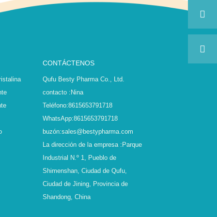
CONTÁCTENOS
istalina
Qufu Besty Pharma Co., Ltd.
nte
contacto :
Nina
nte
Teléfono:
8615653791718
WhatsApp:
8615653791718
o
buzón:
sales@bestypharma.com
La dirección de la empresa :
Parque
Industrial N.º 1, Pueblo de
Shimenshan, Ciudad de Qufu,
Ciudad de Jining, Provincia de
Shandong, China